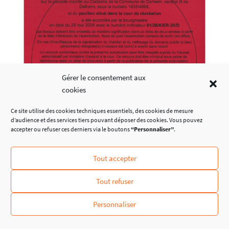
Gérer le consentement aux
cookies
Ce site utilise des cookies techniques essentiels, des cookies de mesure
d’audience et des services tiers pouvant déposer des cookies. Vous pouvez
accepter ou refuser ces derniers via le boutons
“Personnaliser”
.
Tout accepter
Tout refuser
Avis autorisation
Personnaliser
démolition construction
modulaire accolée école