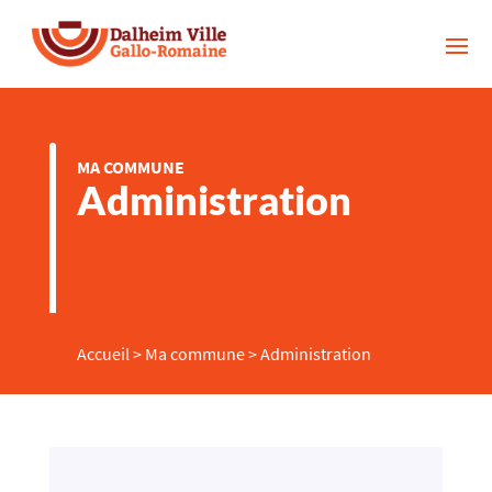
MA COMMUNE
Administration
Accueil
>
Ma commune
>
Administration