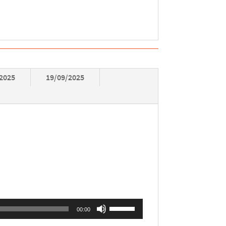
/2025
19/09/2025
Utilisez
00:00
les