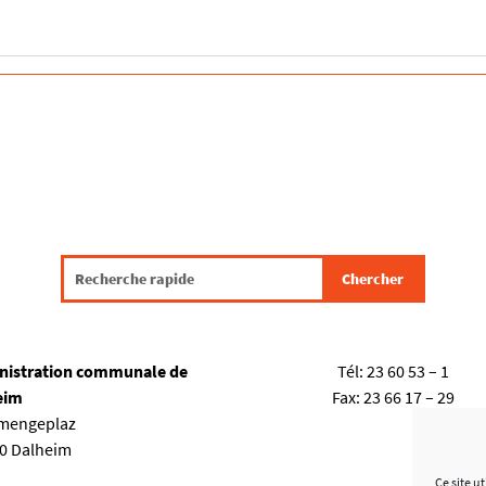
nistration communale de
Tél:
23 60 53 – 1
eim
Fax:
23 66 17 – 29
emengeplaz
80 Dalheim
Ce site u