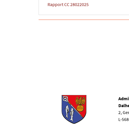
Rapport CC 28022025
Admi
Dalh
2, G
L-56