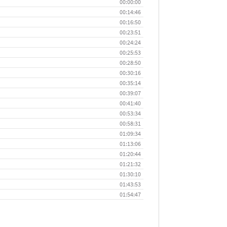
flèches
00:00:00
00:14:46
haut/bas
00:16:50
pour
00:23:51
augmenter
00:24:24
ou
00:25:53
diminuer
00:28:50
00:30:16
le
00:35:14
volume.
00:39:07
00:41:40
00:53:34
00:58:31
01:09:34
01:13:06
01:20:44
01:21:32
01:30:10
01:43:53
01:54:47