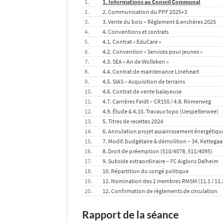
1. Informations au Conseil Communal
2. Communication du PPF 2025+3
3. Vente du bois – Règlement & enchères 2025
4. Conventions et contrats
4.1. Contrat « EduCare »
4.2. Convention « Services pour jeunes »
4.3. SEA « An de Wolleken »
4.4. Contrat de maintenance Lineheart
4.5. SIAS – Acquisition de terrains
4.6. Contrat de vente balayeuse
4.7. Carrières Feidt – CR155 / 4.8. Römerweg
4.9. Étude & 4.10. Travaux topo (Uespelterwee)
5. Titres de recettes 2024
6. Annulation projet assainissement énergétique
7. Modif. budgétaire & démolition – 34, Kettegaa
8. Droit de préemption (510/4078, 511/4095)
9. Subside extraordinaire – FC Aiglons Dalheim
10. Répartition du congé politique
11. Nomination des 2 membres RMSM (11.1 / 11.
12. Confirmation de règlements de circulation
Rapport de la séance