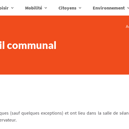
oisir
Mobilité
Citoyens
Environnement
A
il communal
es (sauf quelques exceptions) et ont lieu dans la salle de séan
ervateur.