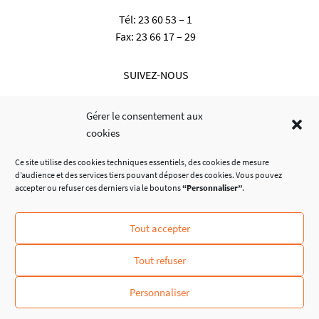
Tél:
23 60 53 – 1
Fax:
23 66 17 – 29
SUIVEZ-NOUS
Gérer le consentement aux
cookies
Ce site utilise des cookies techniques essentiels, des cookies de mesure
d’audience et des services tiers pouvant déposer des cookies. Vous pouvez
accepter ou refuser ces derniers via le boutons
“Personnaliser”
.
Tout accepter
© Administration Communale de Dalheim
Tout refuser
Personnaliser