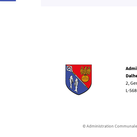
Admi
Dalh
2, G
L-56
© Administration Communale