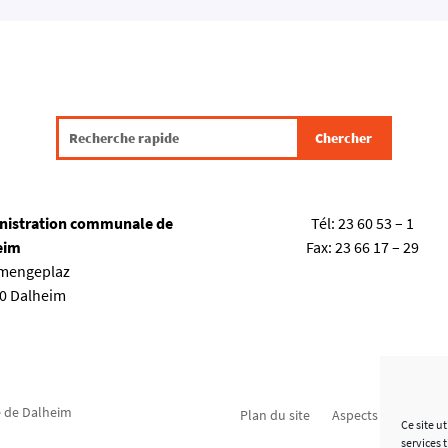
nistration communale de
Tél:
23 60 53 – 1
eim
Fax:
23 66 17 – 29
emengeplaz
80 Dalheim
 de Dalheim
Plan du site
Aspects légaux
C
Ce site u
services 