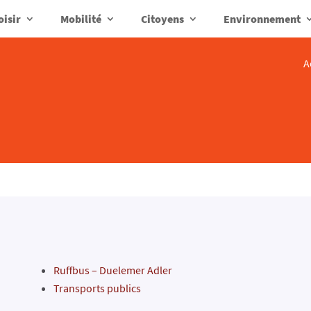
oisir
Mobilité
Citoyens
Environnement
A
Ruffbus – Duelemer Adler
Transports publics