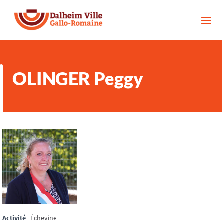
OLINGER Peggy
Activité
Échevine