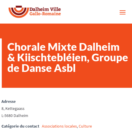
Chorale Mixte Dalheim
& Kiischtebléien, Groupe
de Danse Asbl
Adresse
8, Kettegaass
L-5680 Dalheim
Catégorie du contact
Associations locales
,
Culture