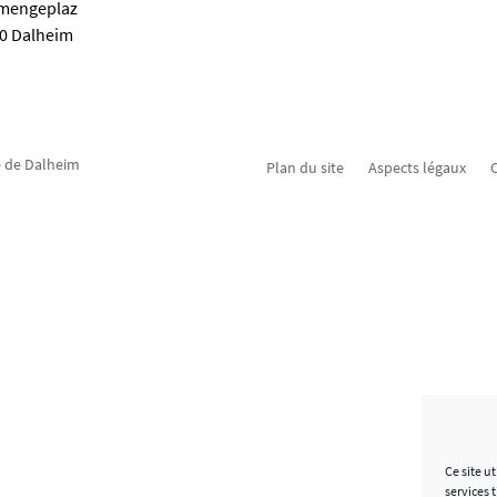
emengeplaz
80 Dalheim
 de Dalheim
Plan du site
Aspects légaux
C
Ce site u
services 