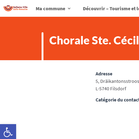
Ma commune
Découvrir – Tourisme et l
Chorale Ste. Céci
Adresse
5, Dräikantonsstroo
L-5740 Filsdorf
Catégorie du contac
Ouvrir la barre d’outils