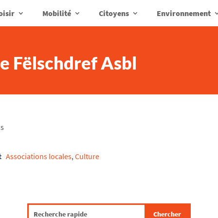
oisir
Mobilité
Citoyens
Environnement
le Fëlschdref Asbl
ss
t
Associations locales
,
Culture