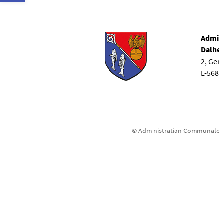
Admi
Dalh
2, G
L-56
© Administration Communale