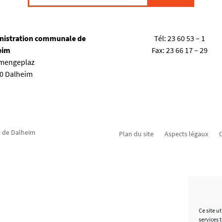
nistration communale de
Tél:
23 60 53 – 1
eim
Fax:
23 66 17 – 29
emengeplaz
80 Dalheim
 de Dalheim
Plan du site
Aspects légaux
C
Ce site u
services 