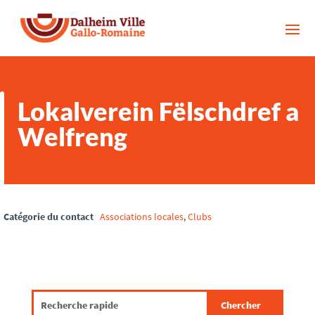
Lokalverein Fëlschdref a
Welfreng
Catégorie du contact
Associations locales
,
Clubs