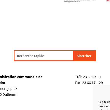
nistration communale de
Tél:
23 60 53 – 1
eim
Fax:
23 66 17 – 29
emengeplaz
80 Dalheim
Ce site u
services 