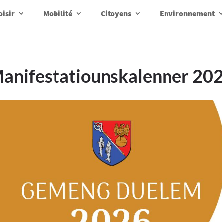
oisir
Mobilité
Citoyens
Environnement
anifestatiounskalenner 20