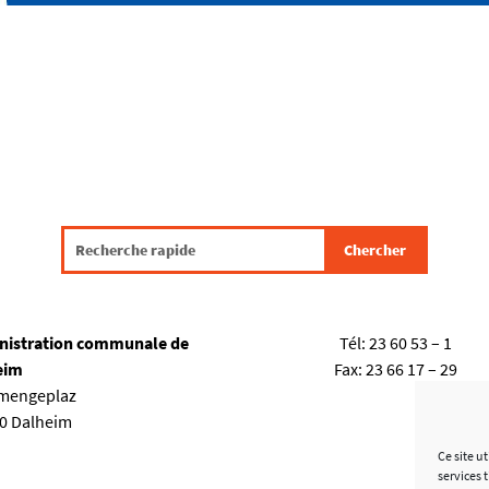
nistration communale de
Tél:
23 60 53 – 1
eim
Fax:
23 66 17 – 29
emengeplaz
80 Dalheim
Ce site u
services 