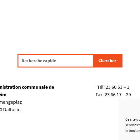
nistration communale de
Tél:
23 60 53 – 1
eim
Fax:
23 66 17 – 29
emengeplaz
80 Dalheim
Ce site u
services 
le bouto