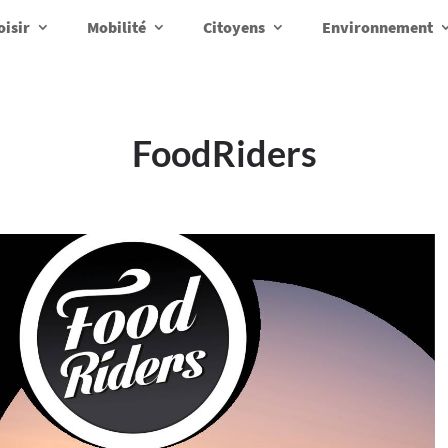
oisir
Mobilité
Citoyens
Environnement
FoodRiders