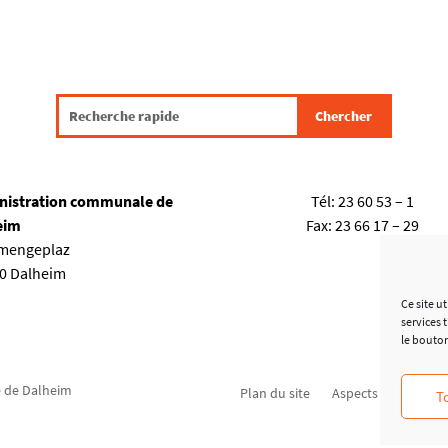
nistration communale de
Tél:
23 60 53 – 1
eim
Fax:
23 66 17 – 29
emengeplaz
80 Dalheim
Ce site u
services 
le bouto
 de Dalheim
Plan du site
Aspects légaux
C
T