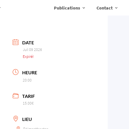
Publications
Contact
DATE
Juil 09 2026
Expiré!
HEURE
20:00
TARIF
15.00€
LIEU
Réimertheater