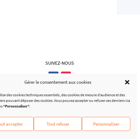
SUIVEZ-NOUS
Gérer le consentement aux cookies
tilise des cookies techniques essentiels, des cookies de mesure d’audience et des
tiers pouvant déposer des cookies. Vous pouvez accepter ou refuser ces derniers via
ns
“Personnaliser”
.
harte d’accessibilité
Politique de cookies (UE)
out accepter
Tout refuser
Personnaliser