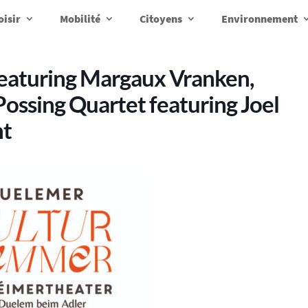
oisir
Mobilité
Citoyens
Environnement
featuring Margaux Vranken,
Possing Quartet featuring Joel
ht