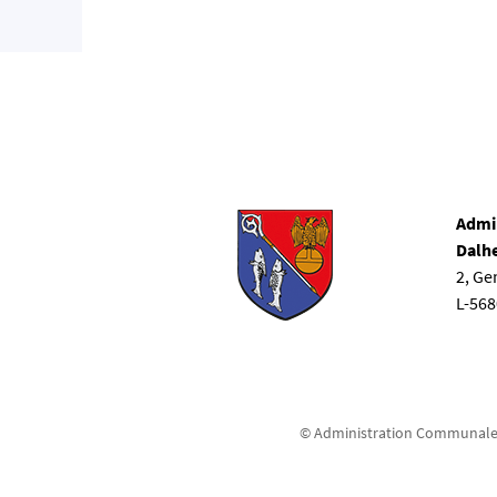
Admi
Dalh
2, G
L-56
© Administration Communale