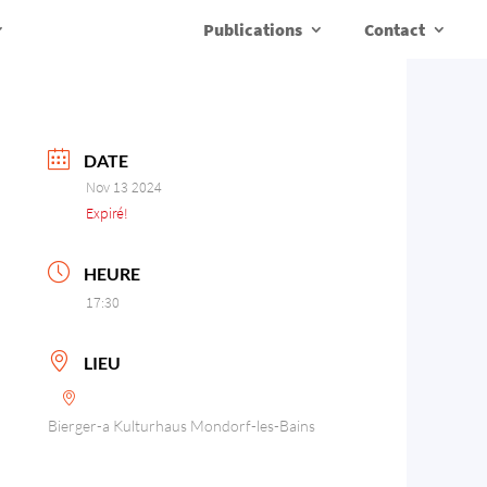
Publications
Contact
DATE
Nov 13 2024
Expiré!
HEURE
17:30
LIEU
Bierger-a Kulturhaus Mondorf-les-Bains