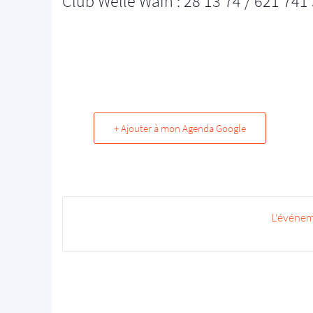
Club Wëlle Wäin : 28 13 74 / 621 741
+ Ajouter à mon Agenda Google
L'événem