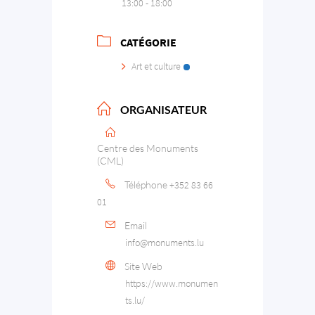
13:00 - 18:00
CATÉGORIE
Art et culture
ORGANISATEUR
Centre des Monuments
(CML)
Téléphone
+352 83 66
01
Email
info@monuments.lu
Site Web
https://www.monumen
ts.lu/