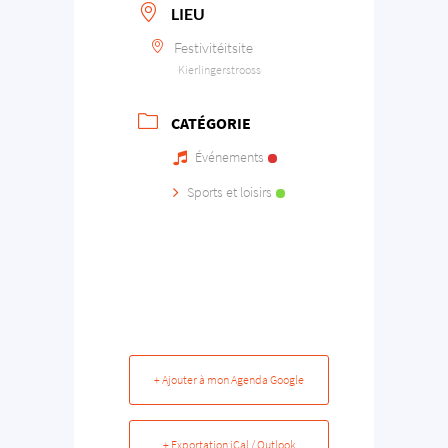
LIEU
Festivitéitsite
Kierlingerstrooss
CATÉGORIE
Événements
Sports et loisirs
+ Ajouter à mon Agenda Google
+ Exportation iCal / Outlook