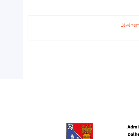
L'événem
Admi
Dalh