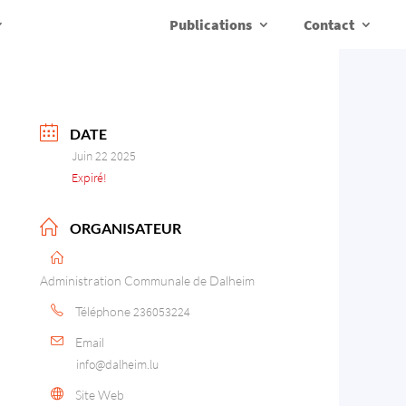
Publications
Contact
DATE
Juin 22 2025
Expiré!
ORGANISATEUR
Administration Communale de Dalheim
Téléphone
236053224
Email
info@dalheim.lu
Site Web