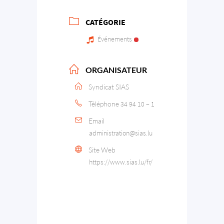
CATÉGORIE
Événements
ORGANISATEUR
Syndicat SIAS
Téléphone
34 94 10 – 1
Email
administration@​sias.​lu
Site Web
https://www.sias.lu/fr/