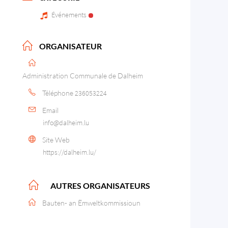
Événements
ORGANISATEUR
Administration Communale de Dalheim
Téléphone
236053224
Email
info@dalheim.lu
Site Web
https://dalheim.lu/
AUTRES ORGANISATEURS
Bauten- an Ëmweltkommissioun