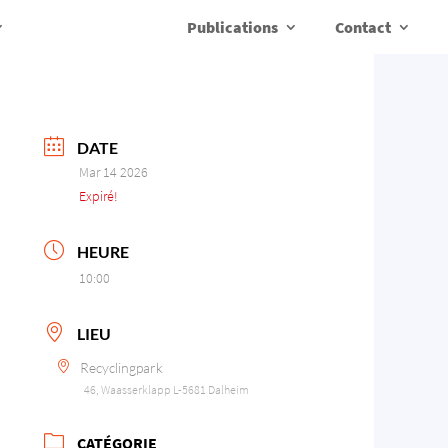
Publications
Contact
DATE
Mar 14 2026
Expiré!
HEURE
10:00
LIEU
Recyclingpark
46, Waasserklapp L-5681 Dalheim
CATÉGORIE