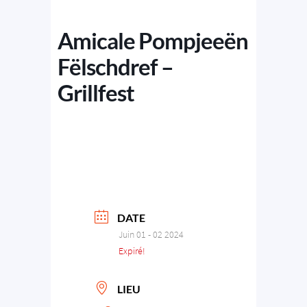
Amicale Pompjeeën
Fëlschdref –
Grillfest
DATE
Juin 01 - 02 2024
Expiré!
LIEU