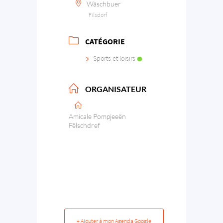
Wäschbuer
Filsdorf
CATÉGORIE
Sports et loisirs
ORGANISATEUR
Amicale Pompjeeën
Fëlschdref
+ Ajouter à mon Agenda Google