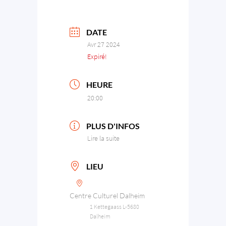
DATE
Avr 27 2024
Expiré!
HEURE
20:00
PLUS D'INFOS
Lire la suite
LIEU
Centre Culturel Dalheim
1 Kettegaass L-5680
Dalheim