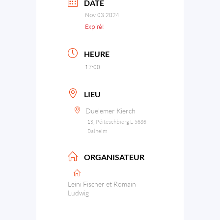
DATE
Nov 03 2024
Expiré!
HEURE
17:00
LIEU
Duelemer Kierch
13, Péiteschbierg L-5686
Dalheim
ORGANISATEUR
Leini Fischer et Romain
Ludwig