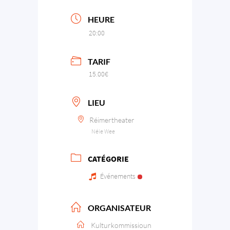
HEURE
20:00
TARIF
15.00€
LIEU
Réimertheater
Néie Wee
CATÉGORIE
Événements
ORGANISATEUR
Kulturkommissioun