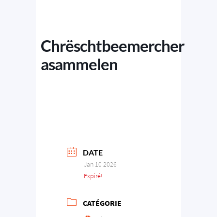
Chrëschtbeemercher
asammelen
DATE
Jan 10 2026
Expiré!
CATÉGORIE