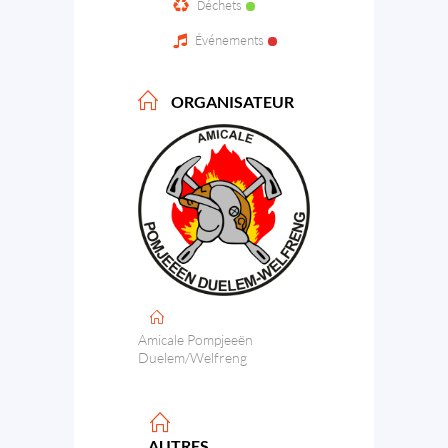
Déchets
Événements
ORGANISATEUR
Amicale Pompjeeën
Duelem/Welfreng
AUTRES