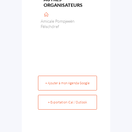
ORGANISATEURS
Amicale Pompjeeën
Fëlschdref
+ Ajouter à mon Agenda Google
+ Exportation iCal / Outlook