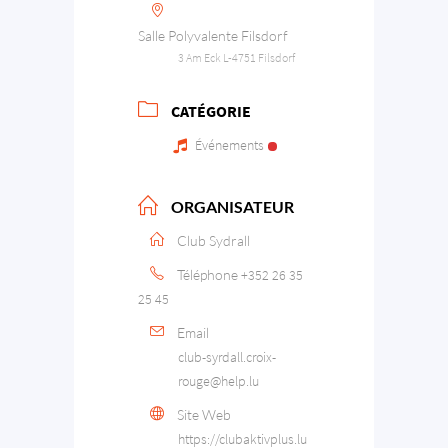
Salle Polyvalente Filsdorf
3 Am Eck L-4751 Filsdorf
CATÉGORIE
Événements
ORGANISATEUR
Club Sydrall
Téléphone
+352 26 35
25 45
Email
club-syrdall.croix-
rouge@help.lu
Site Web
https://clubaktivplus.lu