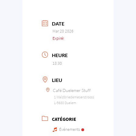
DATE
Mar 20 2026
Expiré!
HEURE
18:30
LIEU
Café Duelemer Stuff
1 Waldbriedemeserstrooss
L-5680 Duelem
CATÉGORIE
Événements