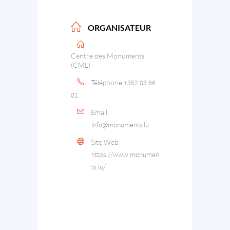
ORGANISATEUR
Centre des Monuments
(CML)
Téléphone
+352 83 66
01
Email
info@monuments.lu
Site Web
https://www.monumen
ts.lu/