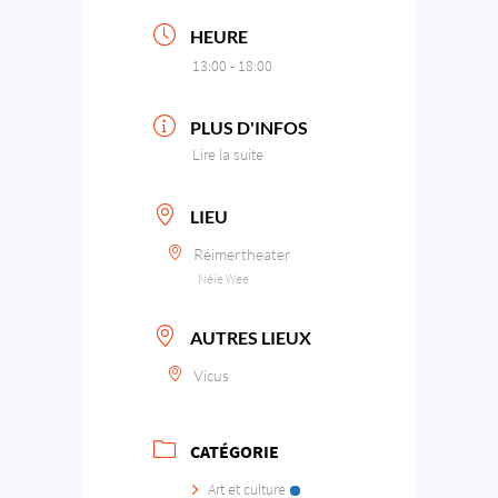
HEURE
13:00 - 18:00
PLUS D'INFOS
Lire la suite
LIEU
Réimertheater
Néie Wee
AUTRES LIEUX
Vicus
CATÉGORIE
Art et culture