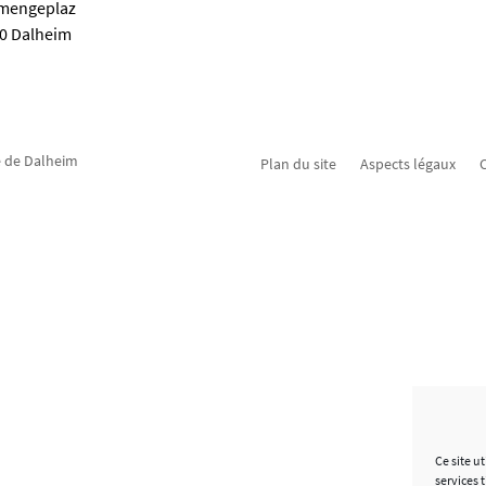
emengeplaz
80 Dalheim
 de Dalheim
Plan du site
Aspects légaux
C
Ce site u
services 