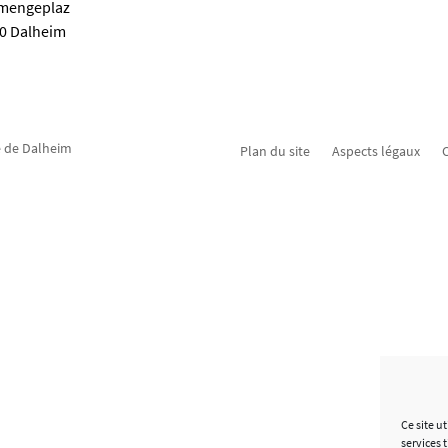
emengeplaz
80 Dalheim
 de Dalheim
Plan du site
Aspects légaux
C
Ce site u
services 