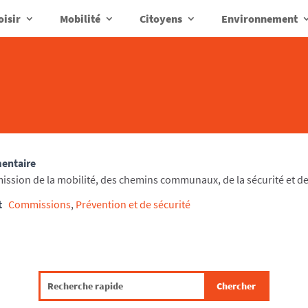
oisir
Mobilité
Citoyens
Environnement
mentaire
ission de la mobilité, des chemins communaux, de la sécurité et de
t
Commissions
,
Prévention et de sécurité