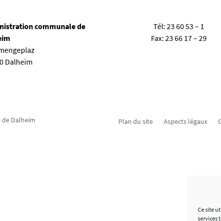
nistration communale de
Tél:
23 60 53 – 1
eim
Fax:
23 66 17 – 29
emengeplaz
80 Dalheim
 de Dalheim
Plan du site
Aspects légaux
C
Ce site u
services 