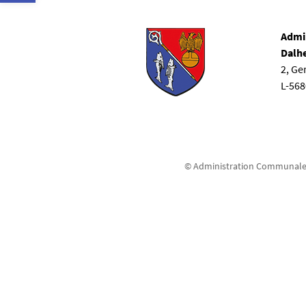
Admi
Dalh
2, G
L-56
© Administration Communale