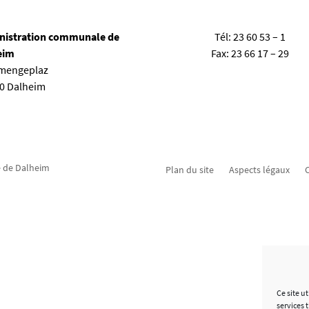
nistration communale de
Tél:
23 60 53 – 1
eim
Fax:
23 66 17 – 29
emengeplaz
80 Dalheim
 de Dalheim
Plan du site
Aspects légaux
C
Ce site u
services 