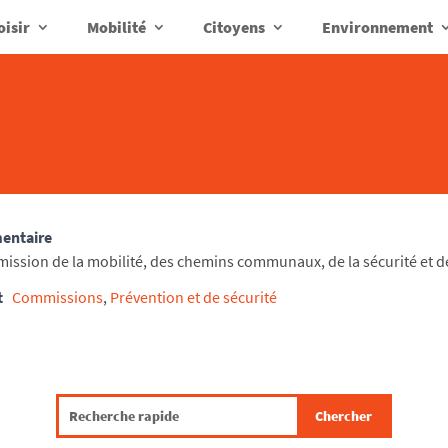
oisir
Mobilité
Citoyens
Environnement
mentaire
mission de la mobilité, des chemins communaux, de la sécurité et d
t
Commissions
,
Prévention et de sécurité