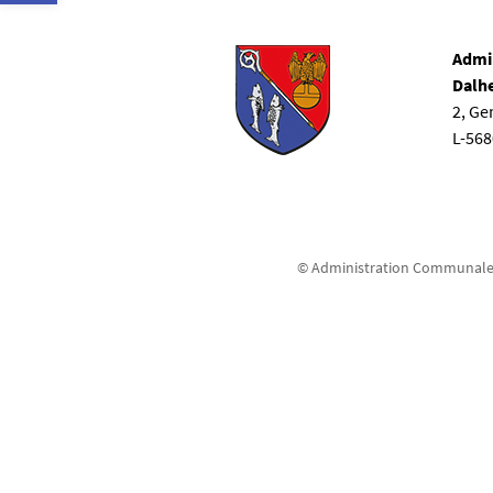
Admi
Dalh
2, G
L-56
© Administration Communale