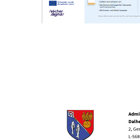
Admi
Dalh
2, G
L-56